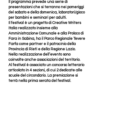
Il programma prevede una serie di
presentazioni che si terranno nei pomeriggi
del sabato e della domenica, laboratori/gioco
per bambini e seminari per adulti.
Il festival è un progetto di Creative Writers
Italia realizzato insieme alla
Amministrazione Comunale e alla Proloco di
Fara in Sabina, ha il Parco Regionale Tevere
Farfa come partner e il patrocinio della
Provincia di Rieti e della Regione Lazio.
Nella realizzazione dell’evento sono
coinvolte anche associazioni del territorio.
Al festival è associato un concorso letterario
articolato in 4 sezioni, di cui 2 dedicate alle
scuole del circondario. La premiazione si
terrà nella prima serata del festival.
Sulla passeggiata:
presentazioni (sab. e dom.)
area food
area Forze dell’Ordine con ricostruzione
scene del crimine e ricostruzione di
laboratori di analisi prove
area stand di promozione prodotti del